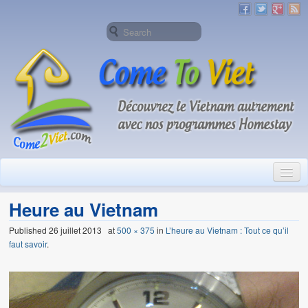
Accueil
Heure au Vietnam
A propos de Come To Viet
Published
26 juillet 2013
at
500 × 375
in
L’heure au Vietnam : Tout ce qu’il
faut savoir
.
Homestay
A propos de Homestay Vietnam
Pourquoi choisir les programmes Homestay de Come2Viet 