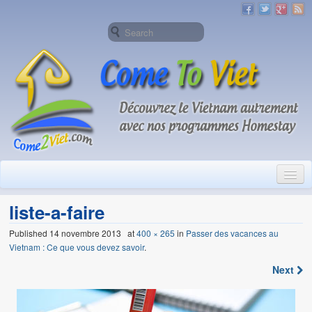
Accueil
liste-a-faire
A propos de Come To Viet
Published
14 novembre 2013
at
400 × 265
in
Passer des vacances au
Vietnam : Ce que vous devez savoir
.
Homestay
Next
A propos de Homestay Vietnam
Pourquoi choisir les programmes Homestay de Come2Viet 