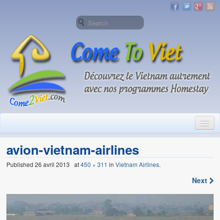
Accueil
avion-vietnam-airlines
A propos de Come To Viet
Published
26 avril 2013
at
450 × 311
in
Vietnam Airlines
.
Homestay
Next
A propos de Homestay Vietnam
Pourquoi choisir les programmes Homestay de Come2Viet 