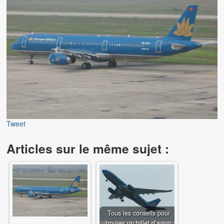
Comment se passe votre voyage avec nos programmes Ho
Programmes Homestay
Avec ce programme Homestay, découvrez les alentours de
Découverte fascinante du fameux Delta du Mékong
Séjour relaxant et enrichissant à La Gi, bord de mer
Idées voyages
Tweet
Modules de visites d’une journée ou demi-journée
Articles sur le même sujet :
Modules de voyage faciles et pratiques
Vĩnh Long & Cần Thơ (2 jours / 1 nuit)
Le delta du Mékong en bref (3 jours / 2 nuits)
Tous les conseils pour
Ile de Côn Đảo (3 jours / 2 nuits)
trouver un billet d’avion